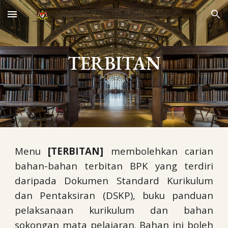
Skip to main content
Skip to navigation
TERBITAN
Menu
[TERBITAN]
membolehkan carian
bahan-bahan terbitan BPK yang terdiri
daripada Dokumen Standard Kurikulum
dan Pentaksiran (DSKP), b
uku
p
anduan
p
elaksanaan
k
urikulum
dan b
ahan
sokongan mata pelajaran. Bahan ini boleh